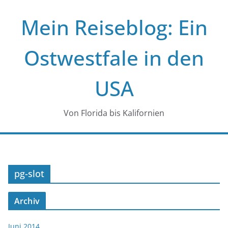
Zum
Mein Reiseblog: Ein
Inhalt
springen
Ostwestfale in den
USA
Von Florida bis Kalifornien
pg-slot
Archiv
Juni 2014