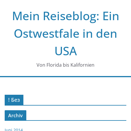
Zum
Mein Reiseblog: Ein
Inhalt
springen
Ostwestfale in den
USA
Von Florida bis Kalifornien
! Без
Archiv
Juni 2014