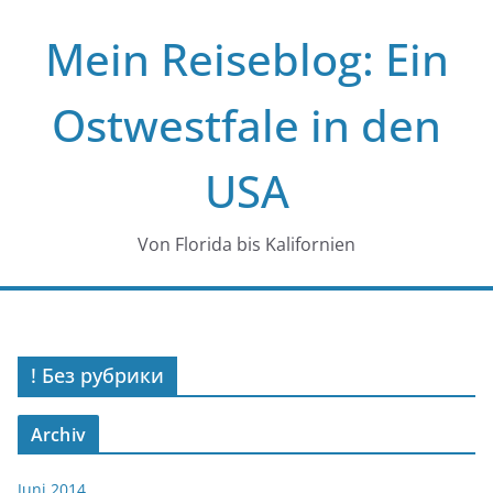
Zum
Mein Reiseblog: Ein
Inhalt
springen
Ostwestfale in den
USA
Von Florida bis Kalifornien
! Без рубрики
Archiv
Juni 2014