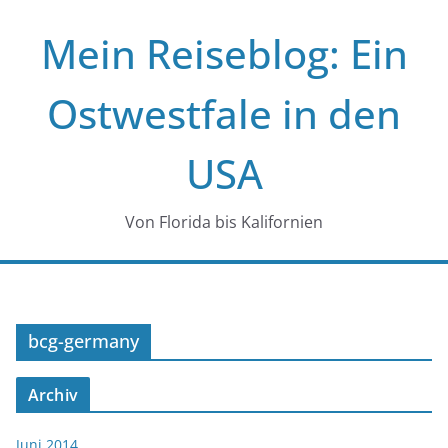
Zum
Mein Reiseblog: Ein
Inhalt
springen
Ostwestfale in den
USA
Von Florida bis Kalifornien
bcg-germany
Archiv
Juni 2014