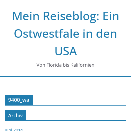
Zum
Mein Reiseblog: Ein
Inhalt
springen
Ostwestfale in den
USA
Von Florida bis Kalifornien
9400_wa
Archiv
Juni 2014